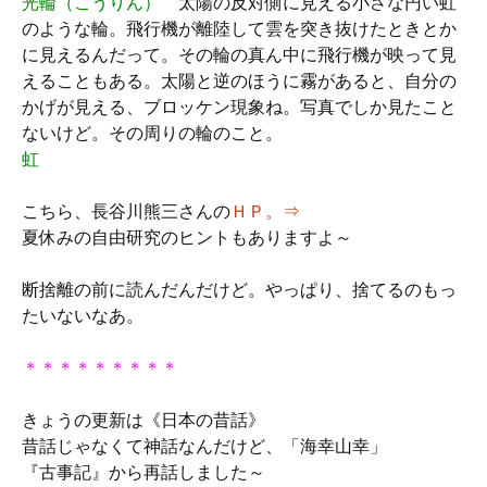
光輪（こうりん）
太陽の反対側に見える小さな円い虹
のような輪。飛行機が離陸して雲を突き抜けたときとか
に見えるんだって。その輪の真ん中に飛行機が映って見
えることもある。太陽と逆のほうに霧があると、自分の
かげが見える、ブロッケン現象ね。写真でしか見たこと
ないけど。その周りの輪のこと。
虹
こちら、長谷川熊三さんの
ＨＰ。⇒
夏休みの自由研究のヒントもありますよ～
断捨離の前に読んだんだけど。やっぱり、捨てるのもっ
たいないなあ。
＊＊＊＊＊＊＊＊＊
きょうの更新は《日本の昔話》
昔話じゃなくて神話なんだけど、「海幸山幸」
『古事記』から再話しました～