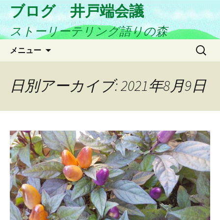
ブログ 井戸端会議
ストーリーテリング語りの森
コ
検
メニュー
ン
索:
テ
ン
日別アーカイブ: 2021年8月9日
ツ
へ
ス
キ
ッ
プ