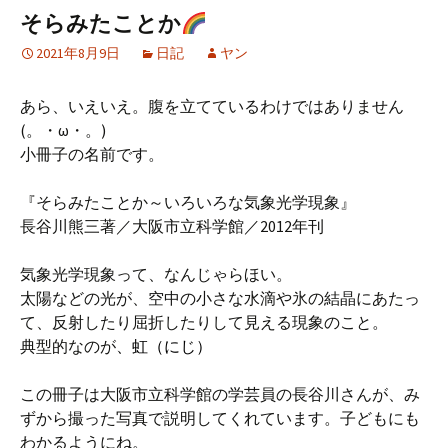
そらみたことか
2021年8月9日
日記
ヤン
あら、いえいえ。腹を立てているわけではありません
(。・ω・。)
小冊子の名前です。
『そらみたことか～いろいろな気象光学現象』
長谷川熊三著／大阪市立科学館／2012年刊
気象光学現象って、なんじゃらほい。
太陽などの光が、空中の小さな水滴や氷の結晶にあたっ
て、反射したり屈折したりして見える現象のこと。
典型的なのが
、虹（にじ）
この冊子は大阪市立科学館の学芸員の長谷川さんが、み
ずから撮った写真で説明してくれています。子どもにも
わかるようにね。