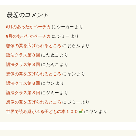
最近のコメント
8月のあったかペーチカ
に
ウーカー
より
8月のあったかペーチカ
に
ジミー
より
想像の翼を広げられるところ
に
おらふ
より
語法クラス第８回
に
たぬこ
より
語法クラス第８回
に
たぬこ
より
想像の翼を広げられるところ
に
ヤン
より
語法クラス第８回
に
ヤン
より
語法クラス第８回
に
ジミー
より
想像の翼を広げられるところ
に
ジミー
より
世界で読み継がれる子どもの本１００
に
ヤン
より