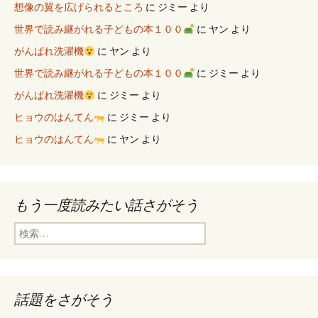
想像の翼を広げられるところ
に
ジミー
より
世界で読み継がれる子どもの本１００
に
ヤン
より
がんばれ洗濯機
に
ヤン
より
世界で読み継がれる子どもの本１００
に
ジミー
より
がんばれ洗濯機
に
ジミー
より
ヒョウのはんてん
に
ジミー
より
ヒョウのはんてん
に
ヤン
より
もう一度読みたい話さがそう
検
索
:
話題をさがそう