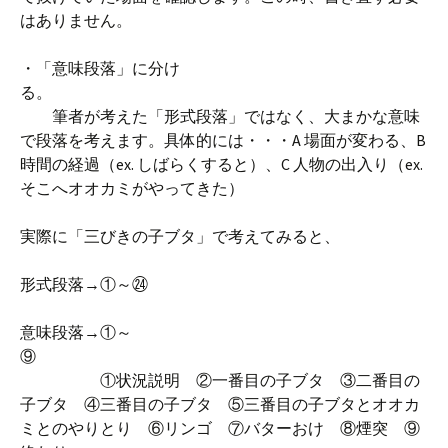
はありません。
・「意味段落」に分け
る。
筆者が考えた「形式段落」ではなく、大まかな意味
で段落を考えます。具体的には・・・A 場面が変わる、B
時間の経過（ex. しばらくすると）、C 人物の出入り（ex.
そこへオオカミがやってきた）
実際に「三びきの子ブタ」で考えてみると、
形式段落→①～㉔
意味段落→①～
⑨
①状況説明 ②一番目の子ブタ ③二番目の
子ブタ ④三番目の子ブタ ⑤三番目の子ブタとオオカ
ミとのやりとり ⑥リンゴ ⑦バターおけ ⑧煙突 ⑨