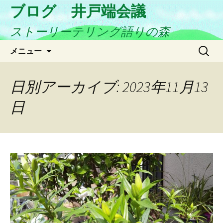
ブログ 井戸端会議
ストーリーテリング語りの森
コ
検
メニュー
ン
索:
テ
ン
日別アーカイブ: 2023年11月13
ツ
日
へ
ス
キ
ッ
プ