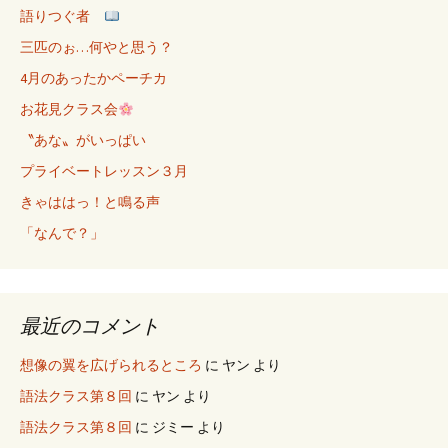
語りつぐ者
三匹のぉ…何やと思う？
4月のあったかペーチカ
お花見クラス会
〝あな〟がいっぱい
プライベートレッスン３月
きゃははっ！と鳴る声
「なんで？」
最近のコメント
想像の翼を広げられるところ
に
ヤン
より
語法クラス第８回
に
ヤン
より
語法クラス第８回
に
ジミー
より