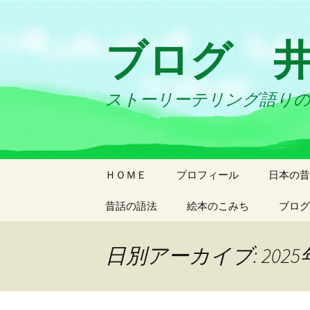
ブログ 
ストーリーテリング語り
コ
ＨＯＭＥ
プロフィール
日本の昔
ン
テ
昔話の語法
絵本のこみち
ブログ
ン
ツ
日別アーカイブ: 2025
へ
ス
キ
ッ