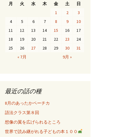
月
火
水
木
金
土
日
1
2
3
4
5
6
7
8
9
10
11
12
13
14
15
16
17
18
19
20
21
22
23
24
25
26
27
28
29
30
31
« 7月
9月 »
最近の話の種
8月のあったかペーチカ
語法クラス第８回
想像の翼を広げられるところ
世界で読み継がれる子どもの本１００