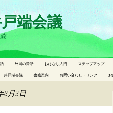
井戸端会議
の森
話
外国の昔話
おはなし入門
ステップアップ
 井戸端会議
書籍案内
お問い合わせ・リンク
お
年8月3日