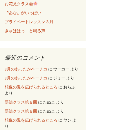
お花見クラス会
〝あな〟がいっぱい
プライベートレッスン３月
きゃははっ！と鳴る声
最近のコメント
8月のあったかペーチカ
に
ウーカー
より
8月のあったかペーチカ
に
ジミー
より
想像の翼を広げられるところ
に
おらふ
より
語法クラス第８回
に
たぬこ
より
語法クラス第８回
に
たぬこ
より
想像の翼を広げられるところ
に
ヤン
よ
り