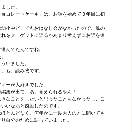
しました。
チョコレートケーキ」は、お話を始めて３年目に初
は幼小中どこでもおはなし会がなかったので、風の
だれをターゲットに語るかあまり考えずにお話を選
に選んでたんですね。
た。
こういました。
キ」も、読み物です。
フィーが大好きでした。
短編集が出て、あ、覚えられるやん！
大きなことをしたいと思ったこともなかったし、こ
らいいなあと感動したのです。
はほとんどなく、何年かに一度大人の方に聞いても
そり自分のために語っていました。