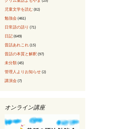
グリム童話よもやま
(25)
児童文学を読む
(82)
勉強会
(461)
日常語の語り
(71)
日記
(649)
昔話あれこれ
(15)
昔話の本質と解釈
(97)
未分類
(45)
管理人よりお知らせ
(2)
講演会
(7)
オンライン講座