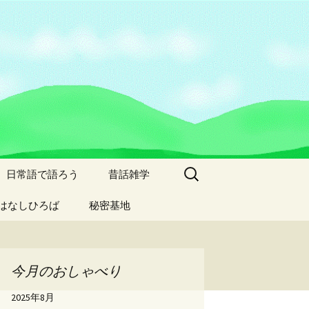
検
日常語で語ろう
昔話雑学
索:
はなしひろば
秘密基地
今月のおしゃべり
2025年8月