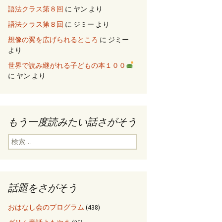
語法クラス第８回
に
ヤン
より
語法クラス第８回
に
ジミー
より
想像の翼を広げられるところ
に
ジミー
より
世界で読み継がれる子どもの本１００
に
ヤン
より
もう一度読みたい話さがそう
検
索
:
話題をさがそう
おはなし会のプログラム
(438)