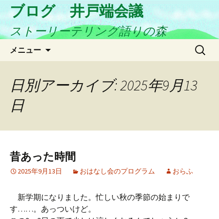
ブログ 井戸端会議
ストーリーテリング語りの森
コ
検
メニュー
ン
索:
テ
ン
日別アーカイブ: 2025年9月13
ツ
日
へ
ス
キ
ッ
プ
昔あった時間
2025年9月13日
おはなし会のプログラム
おらふ
新学期になりました。忙しい秋の季節の始まりで
す……。あっついけど。