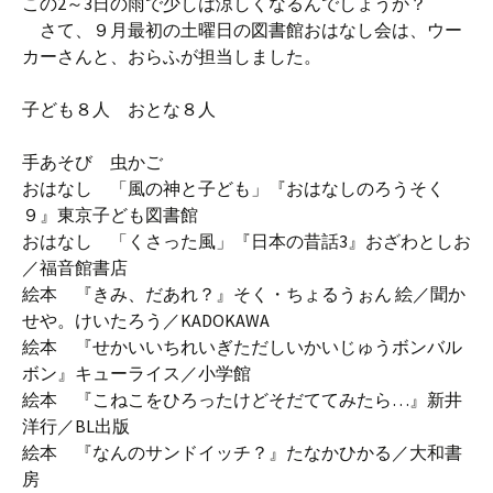
この2～3日の雨で少しは涼しくなるんでしょうか？
さて、９月最初の土曜日の図書館おはなし会は、ウー
カーさんと、おらふが担当しました。
子ども８人 おとな８人
手あそび 虫かご
おはなし 「風の神と子ども」『おはなしのろうそく
９』東京子ども図書館
おはなし 「くさった風」『日本の昔話3』おざわとしお
／福音館書店
絵本 『きみ、だあれ？』そく・ちょるうぉん 絵／聞か
せや。けいたろう／KADOKAWA
絵本 『せかいいちれいぎただしいかいじゅうボンバル
ボン』キューライス／小学館
絵本 『こねこをひろったけどそだててみたら…』新井
洋行／BL出版
絵本 『なんのサンドイッチ？』たなかひかる／大和書
房