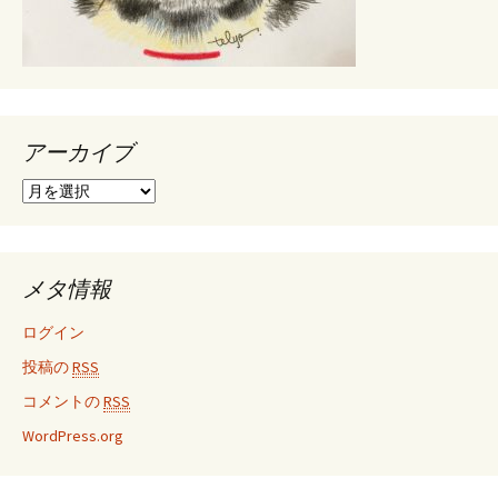
アーカイブ
ア
ー
カ
イ
ブ
メタ情報
ログイン
投稿の
RSS
コメントの
RSS
WordPress.org