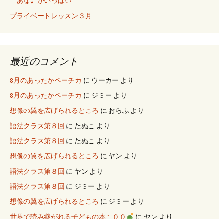
〝あな〟がいっぱい
プライベートレッスン３月
最近のコメント
8月のあったかペーチカ
に
ウーカー
より
8月のあったかペーチカ
に
ジミー
より
想像の翼を広げられるところ
に
おらふ
より
語法クラス第８回
に
たぬこ
より
語法クラス第８回
に
たぬこ
より
想像の翼を広げられるところ
に
ヤン
より
語法クラス第８回
に
ヤン
より
語法クラス第８回
に
ジミー
より
想像の翼を広げられるところ
に
ジミー
より
世界で読み継がれる子どもの本１００
に
ヤン
より