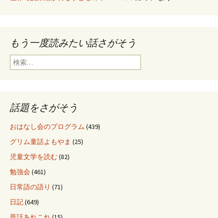
もう一度読みたい話さがそう
検
索
:
話題をさがそう
おはなし会のプログラム
(439)
グリム童話よもやま
(25)
児童文学を読む
(82)
勉強会
(461)
日常語の語り
(71)
日記
(649)
昔話あれこれ
(15)