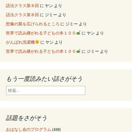
語法クラス第８回
に
ヤン
より
語法クラス第８回
に
ジミー
より
想像の翼を広げられるところ
に
ジミー
より
世界で読み継がれる子どもの本１００
に
ヤン
より
がんばれ洗濯機
に
ヤン
より
世界で読み継がれる子どもの本１００
に
ジミー
より
もう一度読みたい話さがそう
検
索
:
話題をさがそう
おはなし会のプログラム
(438)