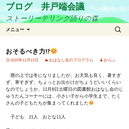
ブログ 井戸端会議
ストーリーテリング語りの森
コ
検
メニュー
ン
索:
テ
ン
おそるべき力!?
ツ
2025年11月15日
おはなし会のプログラム
おらふ
へ
ス
キ
暦の上では冬になりましたが、お天気も良く、暑すぎ
ッ
ず、寒すぎず、ちょっとお出かけがちょうどいいくらい
プ
なのでしょうか、11月8日土曜日の図書館おはなし会のじ
ゅうたんコーナーには、小さい子から小学生まで、たく
さんの子どもたちが集まってくれました
子ども 21人 おとな11人