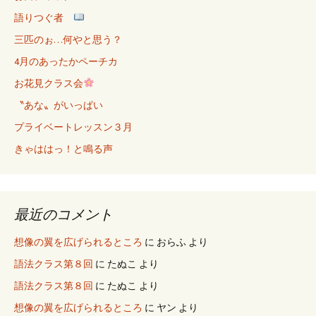
語りつぐ者
三匹のぉ…何やと思う？
4月のあったかペーチカ
お花見クラス会
〝あな〟がいっぱい
プライベートレッスン３月
きゃははっ！と鳴る声
最近のコメント
想像の翼を広げられるところ
に
おらふ
より
語法クラス第８回
に
たぬこ
より
語法クラス第８回
に
たぬこ
より
想像の翼を広げられるところ
に
ヤン
より