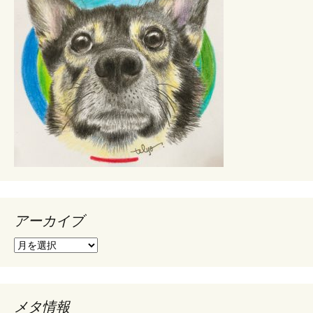
アーカイブ
ア
ー
カ
イ
ブ
メタ情報