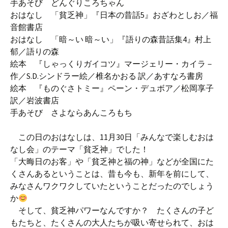
手あそび どんぐりころちゃん
おはなし 「貧乏神」『日本の昔話5』おざわとしお／福
音館書店
おはなし 「暗～い 暗～い」『語りの森昔話集4』村上
郁／語りの森
絵本 『しゃっくりガイコツ』マージェリー・カイラ－
作／S.D.シンドラー絵／椎名かおる 訳／あすなろ書房
絵本 『ものぐさトミー』ペーン・デュボア／松岡享子
訳／岩波書店
手あそび さよならあんころもち
この日のおはなしは、11月30日「みんなで楽しむおは
なし会」のテーマ「貧乏神」でした！
「大晦日のお客」や「貧乏神と福の神」などが全国にた
くさんあるということは、昔も今も、新年を前にして、
みなさんワクワクしていたということだったのでしょう
か
そして、貧乏神パワーなんですか？ たくさんの子ど
もたちと、たくさんの大人たちが吸い寄せられて、おは