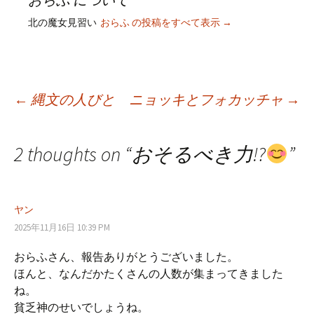
北の魔女見習い
おらふ の投稿をすべて表示
→
←
縄文の人びと
ニョッキとフォカッチャ
→
投
2 thoughts on “
おそるべき力!?
”
稿
ナ
ヤン
2025年11月16日 10:39 PM
ビ
おらふさん、報告ありがとうございました。
ほんと、なんだかたくさんの人数が集まってきました
ね。
ゲ
貧乏神のせいでしょうね。