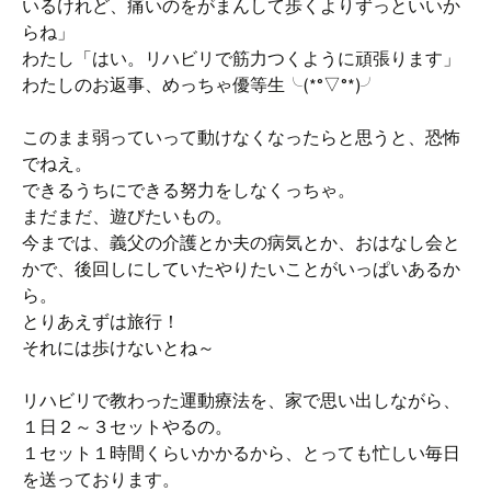
いるけれど、痛いのをがまんして歩くよりずっといいか
らね」
わたし「はい。リハビリで筋力つくように頑張ります」
わたしのお返事、めっちゃ優等生╰(*°▽°*)╯
このまま弱っていって動けなくなったらと思うと、恐怖
でねえ。
できるうちにできる努力をしなくっちゃ。
まだまだ、遊びたいもの。
今までは、義父の介護とか夫の病気とか、おはなし会と
かで、後回しにしていたやりたいことがいっぱいあるか
ら。
とりあえずは旅行！
それには歩けないとね～
リハビリで教わった運動療法を、家で思い出しながら、
１日２～３セットやるの。
１セット１時間くらいかかるから、とっても忙しい毎日
を送っております。