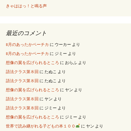
きゃははっ！と鳴る声
最近のコメント
8月のあったかペーチカ
に
ウーカー
より
8月のあったかペーチカ
に
ジミー
より
想像の翼を広げられるところ
に
おらふ
より
語法クラス第８回
に
たぬこ
より
語法クラス第８回
に
たぬこ
より
想像の翼を広げられるところ
に
ヤン
より
語法クラス第８回
に
ヤン
より
語法クラス第８回
に
ジミー
より
想像の翼を広げられるところ
に
ジミー
より
世界で読み継がれる子どもの本１００
に
ヤン
より