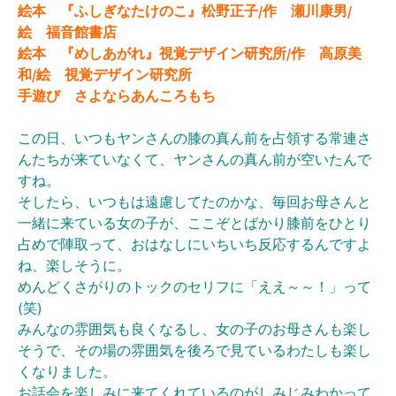
絵本 『ふしぎなたけのこ』松野正子/作 瀬川康男/
絵 福音館書店
絵本 『めしあがれ』視覚デザイン研究所/作 高原美
和/絵 視覚デザイン研究所
手遊び さよならあんころもち
この日、いつもヤンさんの膝の真ん前を占領する常連さ
んたちが来ていなくて、ヤンさんの真ん前が空いたんで
すね。
そしたら、いつもは遠慮してたのかな、毎回お母さんと
一緒に来ている女の子が、ここぞとばかり膝前をひとり
占めで陣取って、おはなしにいちいち反応するんですよ
ね、楽しそうに。
めんどくさがりのトックのセリフに「ええ～～！」って
(笑)
みんなの雰囲気も良くなるし、女の子のお母さんも楽し
そうで、その場の雰囲気を後ろで見ているわたしも楽し
くなりました。
お話会を楽しみに来てくれているのがしみじみわかって