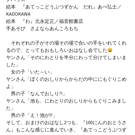
絵本 『あてっこどうぶつずかん だれ』あべ弘士／
KADOKAWA
絵本 『わ』元永定正／福音館書店
手あそび さよならあんころもち
それぞれの子がその場その場で合いの手をいれてくれ
るので、とってもおもしろいおはなし会でした
ヤンさん「そのにわとりを半分にわって分けてしまいま
した」
女の子「いた～い」
ヤンさん「ぼくのおしりからからだの中ににもぐりこめ
よ」
男の子「なんでおしり?!」
ヤンさん「池も、にわとりのおしりからもぐりこみまし
た」
男の子「え！池が!?」
そして、おまけのおはなし2つも、『100にんのおとうさ
ん』もこんな感じに進んでいき、『あてっこどうぶつず