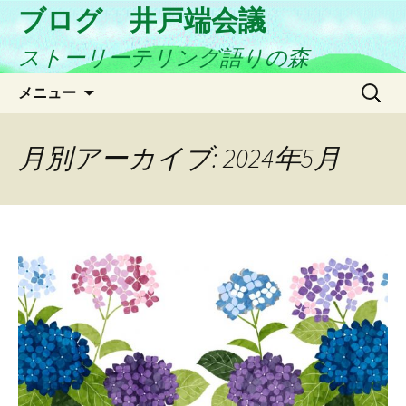
ブログ 井戸端会議
ストーリーテリング語りの森
コ
検
メニュー
ン
索:
テ
ン
月別アーカイブ: 2024年5月
ツ
へ
ス
キ
ッ
プ