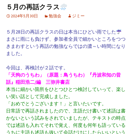
５月の再話クラス
2024年5月30日
勉強会
ジミー
５月28日の再話クラスの日は本当にひどい雨でした
まさに雨にも負けず、参加者全員で細かいところをつつ
きまわすという再話の勉強ならではの濃～い時間になり
ました。
今回は、再検討が２話です。
「天狗のうちわ」（原題：鳥うちわ）『丹波和知の昔
話』稲田浩二/編 三弥井書店
本当に細かい箇所をひとつひとつ検討していって、楽し
い笑い話として完成しました。
「おめでとうございます！」と言いたいです。
日常語で再話されましたので、主語だけ書いて述語は書
かないという試みをされていましたが、テキストの時点
では述語も入れてそれで覚え、何度も何年も語っている
うちに主語も述語も抜いて会話だけにしたらいいという