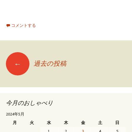
コメントする
←
過去の投稿
投
稿
ナ
今月のおしゃべり
2024年5月
ビ
月
火
水
木
金
土
日
1
2
3
4
5