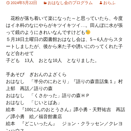
2024年5月22日
おはなし会のプログラム
おらふ
花粉が落ち着いて楽になった～と思っていたら、今度
はイネ科のなにやらがキツイキツイ…。田んぼに水が張
って鏡のようにきれいなんですけども
５月18日土曜日の図書館おはなし会は、5～6人からスタ
ートしましたが、後から来た子や誘いにのってくれた子
など合わせて
子ども 13人 おとな10人 となりました。
手あそび ぎおんのよざくら
おはなし 「半分のにわとり」『語りの森昔話集１』村
上郁 再話／語りの森
おはなし 「くさかった」語りの森ＨＰ
おはなし 「じいとばあ」
絵本 『100にんのおとうさん』譚小勇・天野祐吉 再話
／譚小勇 絵／福音館書店
絵本 『どこいったん』 ジョン・クラッセン／クレヨ
ンハウス