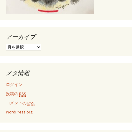
アーカイブ
ア
ー
カ
イ
ブ
メタ情報
ログイン
投稿の
RSS
コメントの
RSS
WordPress.org