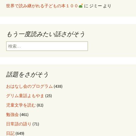
世界で読み継がれる子どもの本１００
に
ジミー
より
もう一度読みたい話さがそう
検
索
:
話題をさがそう
おはなし会のプログラム
(438)
グリム童話よもやま
(25)
児童文学を読む
(82)
勉強会
(461)
日常語の語り
(71)
日記
(649)