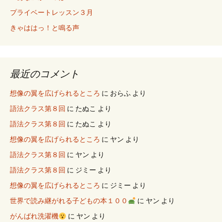
プライベートレッスン３月
きゃははっ！と鳴る声
最近のコメント
想像の翼を広げられるところ
に
おらふ
より
語法クラス第８回
に
たぬこ
より
語法クラス第８回
に
たぬこ
より
想像の翼を広げられるところ
に
ヤン
より
語法クラス第８回
に
ヤン
より
語法クラス第８回
に
ジミー
より
想像の翼を広げられるところ
に
ジミー
より
世界で読み継がれる子どもの本１００
に
ヤン
より
がんばれ洗濯機
に
ヤン
より