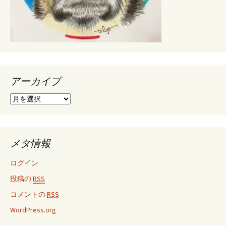
アーカイブ
ア
ー
カ
イ
ブ
メタ情報
ログイン
投稿の
RSS
コメントの
RSS
WordPress.org