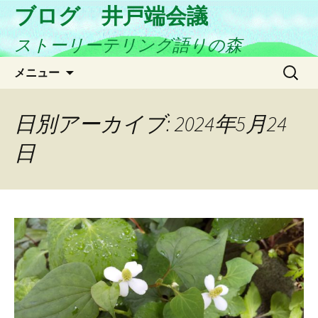
ブログ 井戸端会議
ストーリーテリング語りの森
コ
検
メニュー
ン
索:
テ
ン
日別アーカイブ: 2024年5月24
ツ
日
へ
ス
キ
ッ
プ