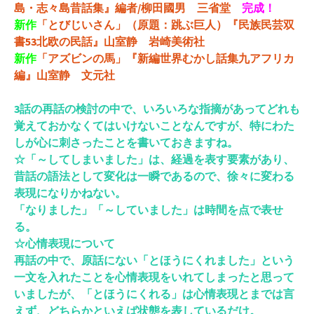
島・志々島昔話集』編者/柳田國男 三省堂
完成！
新作
「とびじいさん」（原題：跳ぶ巨人）『民族民芸双
書53北欧の民話』山室静 岩崎美術社
新作
「アズビンの馬」『新編世界むかし話集九アフリカ
編』山室静 文元社
3話の再話の検討の中で、いろいろな指摘があってどれも
覚えておかなくてはいけないことなんですが、特にわた
しが心に刺さったことを書いておきますね。
☆「～してしまいました」は、経過を表す要素があり、
昔話の語法として変化は一瞬であるので、徐々に変わる
表現になりかねない。
「なりました」「～していました」は時間を点で表せ
る。
☆心情表現について
再話の中で、原話にない「とほうにくれました」という
一文を入れたことを心情表現をいれてしまったと思って
いましたが、「とほうにくれる」は心情表現とまでは言
えず、どちらかといえば状態を表しているだけ。