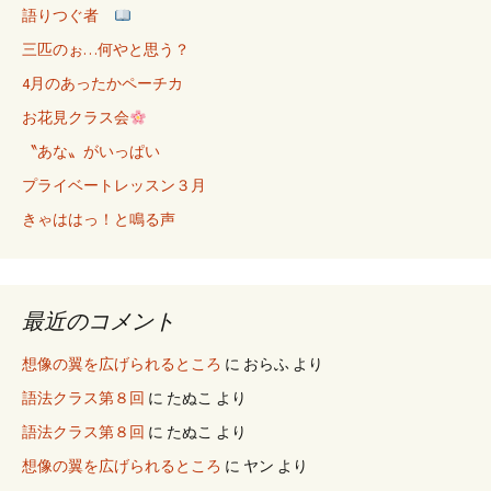
語りつぐ者
三匹のぉ…何やと思う？
4月のあったかペーチカ
お花見クラス会
〝あな〟がいっぱい
プライベートレッスン３月
きゃははっ！と鳴る声
最近のコメント
想像の翼を広げられるところ
に
おらふ
より
語法クラス第８回
に
たぬこ
より
語法クラス第８回
に
たぬこ
より
想像の翼を広げられるところ
に
ヤン
より