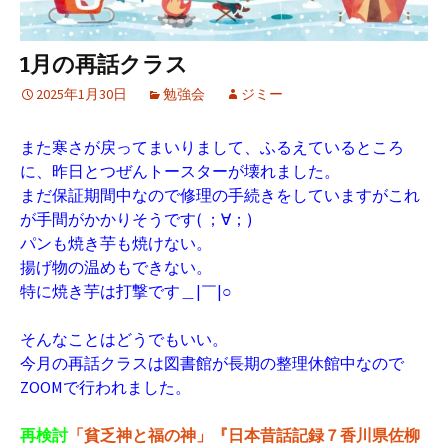
1月の再話クラス
2025年1月30日
勉強会
ジミー
また寒さが戻ってまいりまして、ふるえているところ
に、昨日とつぜんトースターが壊れました。
まだ保証期間中なので修理の手続きをしていますがこれ
が手間がかかりそうです( ；∀；)
パンも焼き芋も焼けない。
揚げ物の温めもできない。
特に焼き芋は打撃です＿|￣|○
そんなことはどうでもいい。
今月の再話クラスは図書館が長期の整理休館中なので
ZOOMで行われました。
再検討
「貧乏神と福の神」『日本昔話記録７香川県佐柳