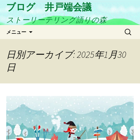
ブログ 井戸端会議
ストーリーテリング語りの森
コ
検
メニュー
ン
索:
テ
ン
日別アーカイブ: 2025年1月30
ツ
日
へ
ス
キ
ッ
プ