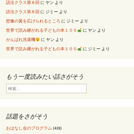
語法クラス第８回
に
ヤン
より
語法クラス第８回
に
ジミー
より
想像の翼を広げられるところ
に
ジミー
より
世界で読み継がれる子どもの本１００
に
ヤン
より
がんばれ洗濯機
に
ヤン
より
世界で読み継がれる子どもの本１００
に
ジミー
より
もう一度読みたい話さがそう
検
索
:
話題をさがそう
おはなし会のプログラム
(438)