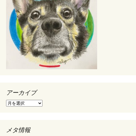
アーカイブ
ア
ー
カ
イ
ブ
メタ情報