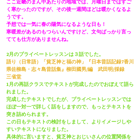
ここ近畿のまん中あたりの地域では、月曜日まではすご
く寒かったのですが、その後一週間ほどは暖かくなるよ
うです。
予想では一気に春の陽気になるような日も！
寒暖差があるのもつらいんですけど、文句ばっかり言っ
てても仕方がありませんね。
2月のプライベートレッスンは３話でした。
語り（日常語）「貧乏神と福の神」『日本昔話記録7香川
県佐柳島・志々島昔話集』柳田國男/編 武田明/採録
三省堂
1月の再話クラスでテキストが完成したのでおぼえて語ら
れました。
完成したテキストでしたが、プライベートレッスンでは
ほぼ一対一で詳しく話をしますので、もっとテキストを
突き詰められます。
この日もテキストの検討をしまして、よりイメージしや
すいテキストになりました。
具体的に言いますと、貧乏神とおじいさんの位置関係を