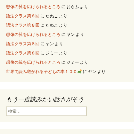
想像の翼を広げられるところ
に
おらふ
より
語法クラス第８回
に
たぬこ
より
語法クラス第８回
に
たぬこ
より
想像の翼を広げられるところ
に
ヤン
より
語法クラス第８回
に
ヤン
より
語法クラス第８回
に
ジミー
より
想像の翼を広げられるところ
に
ジミー
より
世界で読み継がれる子どもの本１００
に
ヤン
より
もう一度読みたい話さがそう
検
索
: