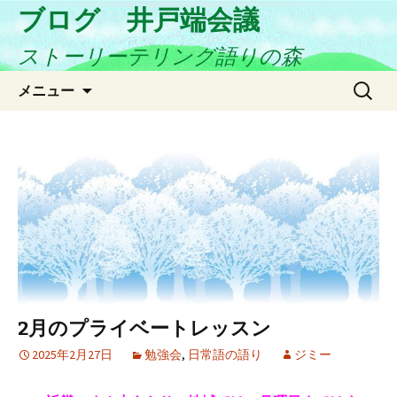
ブログ 井戸端会議
ストーリーテリング語りの森
コ
検
メニュー
ン
索:
テ
ン
ツ
へ
ス
キ
ッ
プ
2月のプライベートレッスン
2025年2月27日
勉強会
,
日常語の語り
ジミー