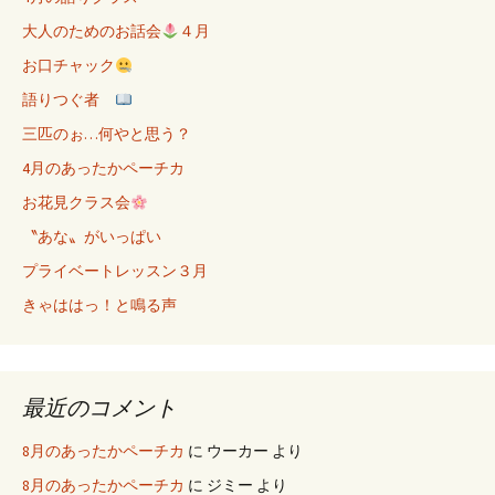
大人のためのお話会
４月
お口チャック
語りつぐ者
三匹のぉ…何やと思う？
4月のあったかペーチカ
お花見クラス会
〝あな〟がいっぱい
プライベートレッスン３月
きゃははっ！と鳴る声
最近のコメント
8月のあったかペーチカ
に
ウーカー
より
8月のあったかペーチカ
に
ジミー
より