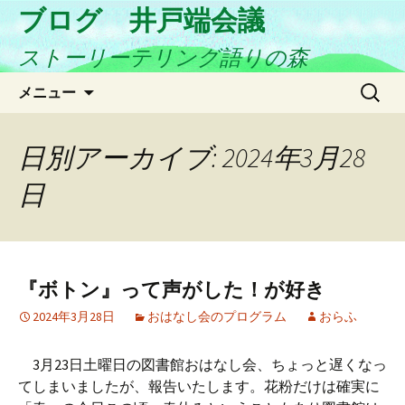
ブログ 井戸端会議
ストーリーテリング語りの森
コ
検
メニュー
ン
索:
テ
ン
日別アーカイブ: 2024年3月28
ツ
日
へ
ス
キ
ッ
プ
『ボトン』って声がした！が好き
2024年3月28日
おはなし会のプログラム
おらふ
3月23日土曜日の図書館おはなし会、ちょっと遅くなっ
てしまいましたが、報告いたします。花粉だけは確実に