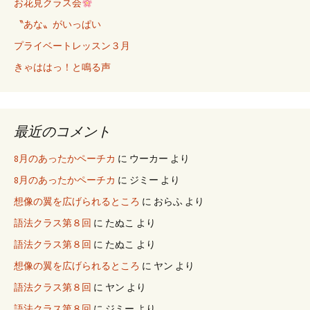
お花見クラス会
〝あな〟がいっぱい
プライベートレッスン３月
きゃははっ！と鳴る声
最近のコメント
8月のあったかペーチカ
に
ウーカー
より
8月のあったかペーチカ
に
ジミー
より
想像の翼を広げられるところ
に
おらふ
より
語法クラス第８回
に
たぬこ
より
語法クラス第８回
に
たぬこ
より
想像の翼を広げられるところ
に
ヤン
より
語法クラス第８回
に
ヤン
より
語法クラス第８回
に
ジミー
より