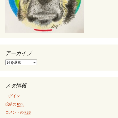
アーカイブ
ア
ー
カ
イ
ブ
メタ情報
ログイン
投稿の
RSS
コメントの
RSS