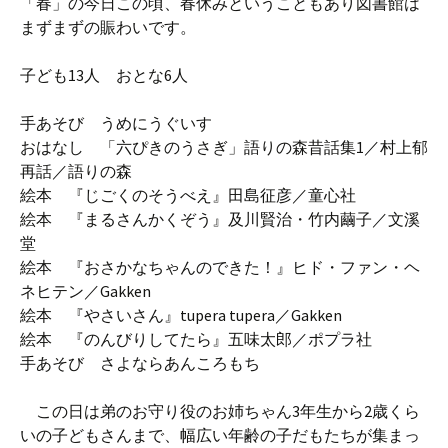
「春」の今日この頃、春休みということもあり図書館は
まずまずの賑わいです。
子ども13人 おとな6人
手あそび うめにうぐいす
おはなし 「六ぴきのうさぎ」語りの森昔話集1／村上郁
再話／語りの森
絵本 『じごくのそうべえ』田島征彦／童心社
絵本 『まるさんかくぞう』及川賢治・竹内繭子／文溪
堂
絵本 『おさかなちゃんのできた！』ヒド・ファン・ヘ
ネヒテン／Gakken
絵本 『やさいさん』tupera tupera／Gakken
絵本 『のんびりしてたら』五味太郎／ポプラ社
手あそび さよならあんころもち
この日は弟のお守り役のお姉ちゃん3年生から2歳くら
いの子どもさんまで、幅広い年齢の子だもたちが集まっ