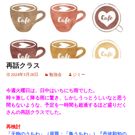
再話クラス
2024年3月28日
勉強会
ジミー
今週火曜日は、日中はいちにち雨でした。
時々激しく降る雨に驚き、しかしうっとうしいなと思う
間もないような、予定を一時間も超過するほど盛りだく
さんの再話クラスでした。
再検討
「天狗のうちわ」（原題：「鳥うちわ」）『丹波和知の