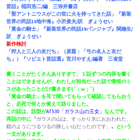
昔話』稲田浩二/編 三弥井書店
「聖アントニウスがこの世に火を持ってきた話」『新装
世界の民話13地中海』小沢俊夫/訳 ぎょうせい
「黄金の騎士」『新装世界の民話19パンジャブ』関楠生/
訳 ぎょうせい
新作検討
「狩人と三人の友だち」（原題：「弓の名人と友だ
ち」）『ソビエト昔話選』宮川やすえ/編著 三省堂
書くことがたくさんありすぎて、１話ずつの内容を書く
ことはできませんが、わたしが担当だった話で痛恨のミ
スがあったことだけ書きます(´；ω；`)
「黄金の騎士」を耳で聞いてもらって確認してもらおう
と、必死で何とか覚えて語りました。
この話は、話型が
AT530「ガラス山の王女」
なんです。
再話の中に
〝ガラスの山は、すっかり氷におおわれた、
鏡のようにつるつるの険しい山だったのです。〟
という
一文があります。