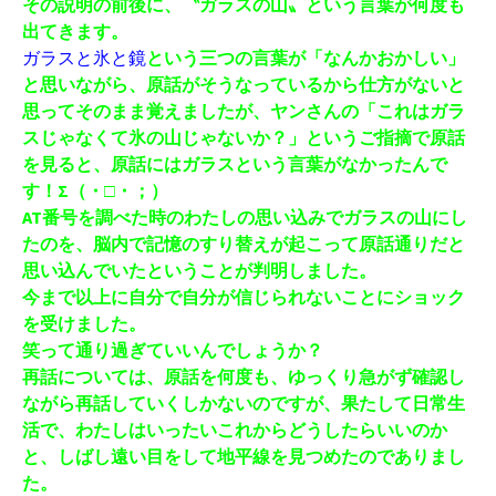
その説明の前後に、〝ガラスの山〟という言葉が何度も
出てきます。
ガラスと氷と鏡
という三つの言葉が「なんかおかしい」
と思いながら、原話がそう
なっているから仕方がないと
思ってそのまま覚えましたが、ヤンさんの「これはガラ
スじゃなくて氷の山じゃないか？」というご指摘で原話
を見ると、原話にはガラスという言葉がなかったんで
す！Σ（・□・；）
AT番号を調べた時のわたしの思い込みでガラスの山にし
たのを、脳内で記憶のすり替えが起こって原話通りだと
思い込んでいたということが判明しました。
今まで以上に自分で自分が信じられないことにショック
を受けました。
笑って通り過ぎていいんでしょうか？
再話については、原話を何度も、ゆっくり急がず確認し
ながら再話していくしかないのですが、果たして日常生
活で、わたしはいったいこれからどうしたらいいのか
と、しばし遠い目をして地平線を見つめたのでありまし
た。