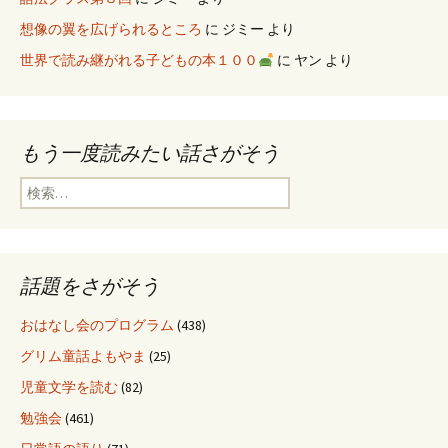
想像の翼を広げられるところ
に
ジミー
より
世界で読み継がれる子どもの本１００
に
ヤン
より
もう一度読みたい話さがそう
検
索
:
話題をさがそう
おはなし会のプログラム
(438)
グリム童話よもやま
(25)
児童文学を読む
(82)
勉強会
(461)