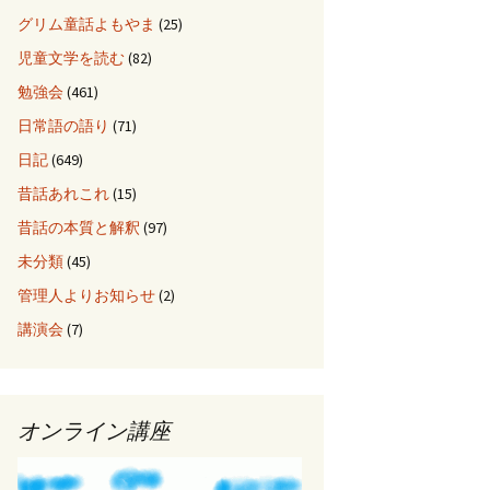
グリム童話よもやま
(25)
児童文学を読む
(82)
勉強会
(461)
日常語の語り
(71)
日記
(649)
昔話あれこれ
(15)
昔話の本質と解釈
(97)
未分類
(45)
管理人よりお知らせ
(2)
講演会
(7)
オンライン講座