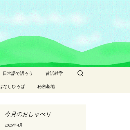
検
日常語で語ろう
昔話雑学
索:
はなしひろば
秘密基地
今月のおしゃべり
2026年4月