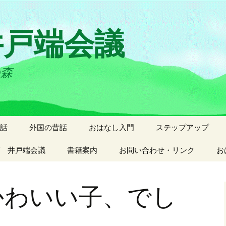
井戸端会議
の森
話
外国の昔話
おはなし入門
ステップアップ
 井戸端会議
書籍案内
お問い合わせ・リンク
お
かわいい子、でし