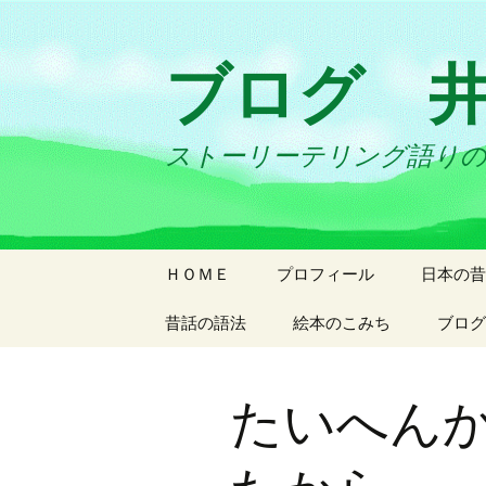
ブログ 
ストーリーテリング語り
コ
ＨＯＭＥ
プロフィール
日本の昔
ン
テ
昔話の語法
絵本のこみち
ブログ
ン
ツ
へ
たいへん
ス
キ
ッ