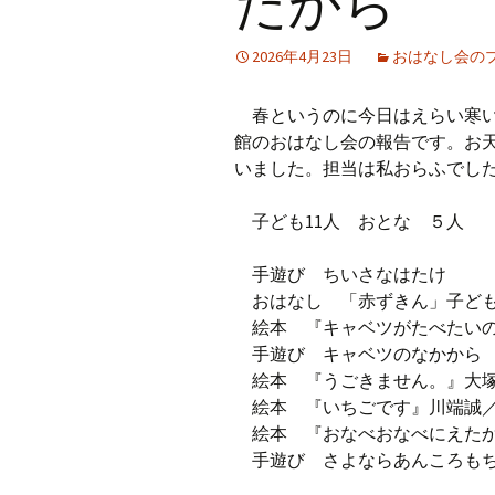
たから
プ
2026年4月23日
おはなし会の
春というのに今日はえらい寒い
館のおはなし会の報告です。お
いました。担当は私おらふでし
子ども11人 おとな ５人
手遊び ちいさなはたけ
おはなし 「赤ずきん」子ど
絵本 『キャベツがたべたいの
手遊び キャベツのなかから
絵本 『うごきません。』大塚
絵本 『いちごです』川端誠／
絵本 『おなべおなべにえたか
手遊び さよならあんころも