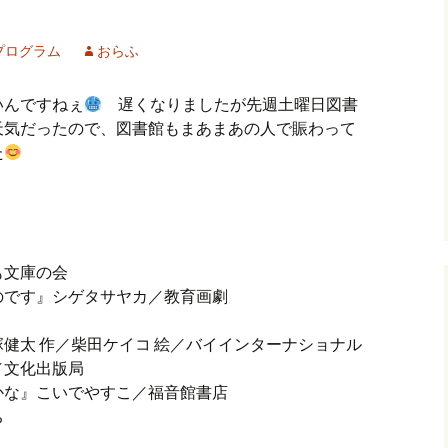
プログラム
おらふ
んですねぇ
遅くなりましたが先週土曜日図書
天気だったので、図書館もまあまあの人で賑わって
た
も文庫の会
です』シゲタサヤカ／教育画劇
健太 作／柴田ケイコ 絵／バイインターナショナル
文化出版局
な』こいでやすこ／福音館書店
ち