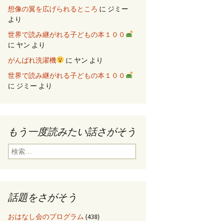
想像の翼を広げられるところ
に
ジミー
より
世界で読み継がれる子どもの本１００
に
ヤン
より
がんばれ洗濯機
に
ヤン
より
世界で読み継がれる子どもの本１００
に
ジミー
より
もう一度読みたい話さがそう
検
索
:
話題をさがそう
おはなし会のプログラム
(438)