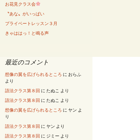
お花見クラス会
〝あな〟がいっぱい
プライベートレッスン３月
きゃははっ！と鳴る声
最近のコメント
想像の翼を広げられるところ
に
おらふ
より
語法クラス第８回
に
たぬこ
より
語法クラス第８回
に
たぬこ
より
想像の翼を広げられるところ
に
ヤン
よ
り
語法クラス第８回
に
ヤン
より
語法クラス第８回
に
ジミー
より