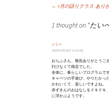
←
4月の語りクラス
あり
投
1 thought on “
たい
稿
ナ
ジミー
2026年4月26日 11:54 AM
ビ
おらふさん、報告ありがとうご
行けなくて残念でした。
全体に、春らしいプログラムで
ゲ
キャベツの手遊び、やりたかっ
かわいくて、楽しいですよね。
ー
赤ずきんのおはなしをドキドキ
に浮かぶようです。
シ