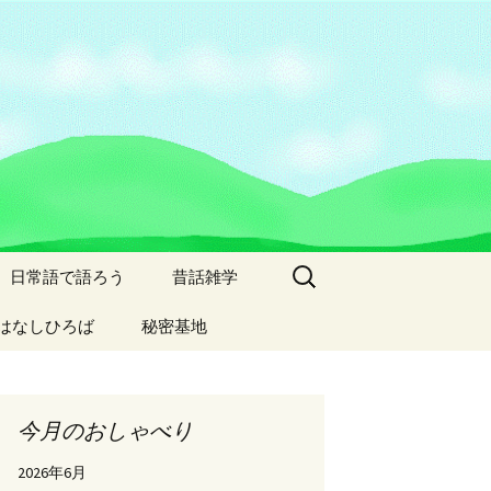
検
日常語で語ろう
昔話雑学
索:
はなしひろば
秘密基地
今月のおしゃべり
2026年6月