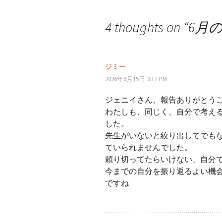
投
4 thoughts on “
6月
稿
ナ
ジミー
2026年6月15日 3:17 PM
ビ
ジェニイさん、報告ありがとう
わたしも、同じく、自分で考え
した。
ゲ
先生がいないと絞り出してでも
ていられませんでした。
ー
頼り切ってたらいけない、自分
今までの自分を振り返るよい機
ですね
シ