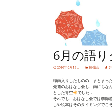
プ
6月の語り
2026年6月15日
勉強会
ジ
梅雨入りしたものの、まとまっ
先週のおはなし会も、雨にちな
とした青空
でした…
それでも、おはなし会では季節
しや絵本はそのタイミングでこ