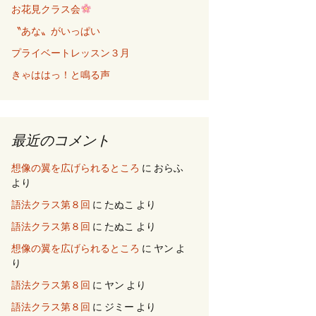
お花見クラス会
〝あな〟がいっぱい
プライベートレッスン３月
きゃははっ！と鳴る声
最近のコメント
想像の翼を広げられるところ
に
おらふ
より
語法クラス第８回
に
たぬこ
より
語法クラス第８回
に
たぬこ
より
想像の翼を広げられるところ
に
ヤン
よ
り
語法クラス第８回
に
ヤン
より
語法クラス第８回
に
ジミー
より