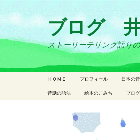
ブログ 
ストーリーテリング語り
コ
ＨＯＭＥ
プロフィール
日本の昔
ン
テ
昔話の語法
絵本のこみち
ブログ
ン
ツ
へ
ス
キ
ッ