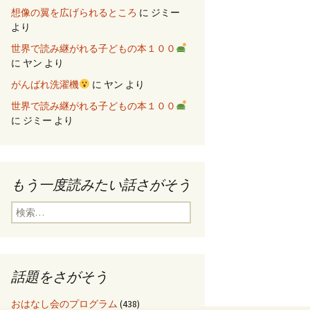
想像の翼を広げられるところ
に
ジミー
より
世界で読み継がれる子どもの本１００
に
ヤン
より
がんばれ洗濯機
に
ヤン
より
世界で読み継がれる子どもの本１００
に
ジミー
より
もう一度読みたい話さがそう
検
索
:
話題をさがそう
おはなし会のプログラム
(438)