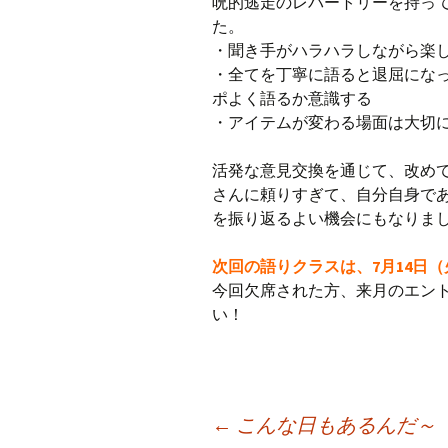
呪的逃走のレパートリーを持っ
た。
・聞き手がハラハラしながら楽
・全てを丁寧に語ると退屈にな
ポよく語るか意識する
・アイテムが変わる場面は大切
活発な意見交換を通じて、改め
さんに頼りすぎて、自分自身で
を振り返るよい機会にもなりま
次回の語りクラスは、7月14日
今回欠席された方、来月のエン
い！
←
こんな日もあるんだ～