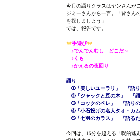
今月の語りクラスはヤンさんが
ジミーさんから一言。「皆さんの
を探しましょう」
では、報告です。
手遊び
♪でんでんむし どこだ～
♪くも
♪かえるの夜回り
語り
➀「美しいユーラリ」 『語り
➁「ジャックと豆の木」 『語
➂「コックのペレ」 『語りの
➃「小石投げの名人タオ・カム
➄「七羽のカラス」 『語るた
今回は、15分を超える「呪的逃