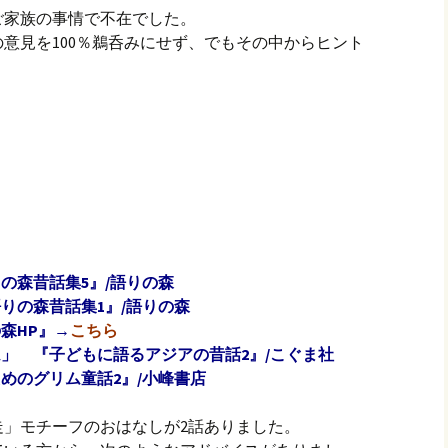
ご家族の事情で不在でした。
意見を100％鵜呑みにせず、でもその中からヒント
の森昔話集5』/語りの森
りの森昔話集1』/語りの森
森HP』→
こちら
」 『子どもに語るアジアの昔話2』/こぐま社
めのグリム童話2』/小峰書店
走」モチーフのおはなしが2話ありました。