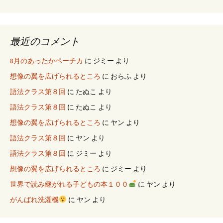
最近のコメント
8月のあったかペーチカ
に
ジミー
より
想像の翼を広げられるところ
に
おらふ
より
語法クラス第８回
に
たぬこ
より
語法クラス第８回
に
たぬこ
より
想像の翼を広げられるところ
に
ヤン
より
語法クラス第８回
に
ヤン
より
語法クラス第８回
に
ジミー
より
想像の翼を広げられるところ
に
ジミー
より
世界で読み継がれる子どもの本１００
に
ヤン
より
がんばれ洗濯機
に
ヤン
より