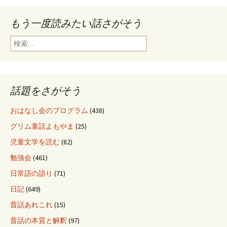
もう一度読みたい話さがそう
検
索
:
話題をさがそう
おはなし会のプログラム
(438)
グリム童話よもやま
(25)
児童文学を読む
(82)
勉強会
(461)
日常語の語り
(71)
日記
(649)
昔話あれこれ
(15)
昔話の本質と解釈
(97)