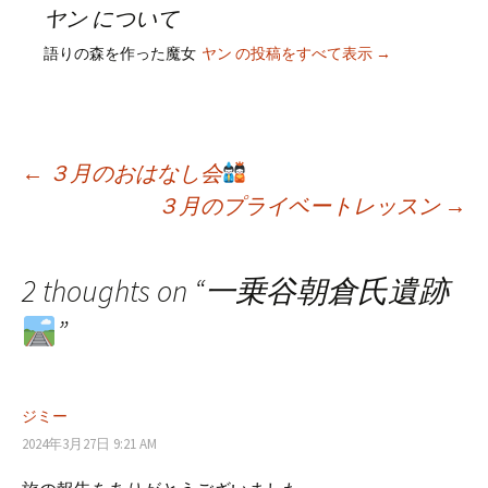
ヤン について
語りの森を作った魔女
ヤン の投稿をすべて表示
→
←
３月のおはなし会
３月のプライベートレッスン
→
投
稿
2 thoughts on “
一乗谷朝倉氏遺跡
”
ナ
ビ
ジミー
2024年3月27日 9:21 AM