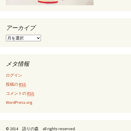
アーカイブ
ア
ー
カ
イ
ブ
メタ情報
ログイン
投稿の
RSS
コメントの
RSS
WordPress.org
© 2014 語りの森 all rights reserved.