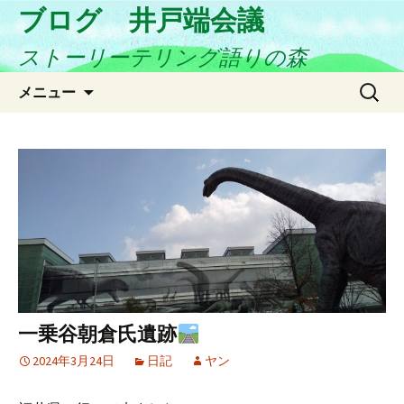
ブログ 井戸端会議
ストーリーテリング語りの森
コ
検
メニュー
ン
索:
テ
ン
ツ
へ
ス
キ
ッ
プ
一乗谷朝倉氏遺跡
2024年3月24日
日記
ヤン