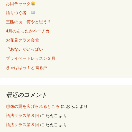
お口チャック
語りつぐ者
三匹のぉ…何やと思う？
4月のあったかペーチカ
お花見クラス会
〝あな〟がいっぱい
プライベートレッスン３月
きゃははっ！と鳴る声
最近のコメント
想像の翼を広げられるところ
に
おらふ
より
語法クラス第８回
に
たぬこ
より
語法クラス第８回
に
たぬこ
より