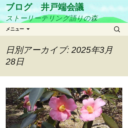
ブログ 井戸端会議
ストーリーテリング語りの森
コ
検
メニュー
ン
索:
テ
ン
日別アーカイブ: 2025年3月
ツ
28日
へ
ス
キ
ッ
プ