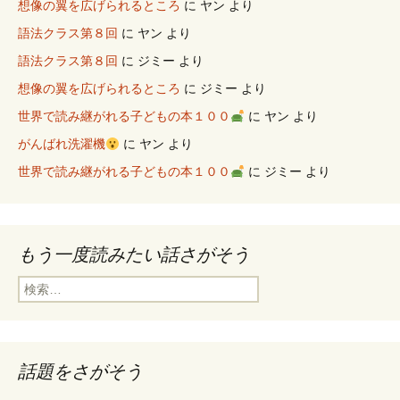
想像の翼を広げられるところ
に
ヤン
より
語法クラス第８回
に
ヤン
より
語法クラス第８回
に
ジミー
より
想像の翼を広げられるところ
に
ジミー
より
世界で読み継がれる子どもの本１００
に
ヤン
より
がんばれ洗濯機
に
ヤン
より
世界で読み継がれる子どもの本１００
に
ジミー
より
もう一度読みたい話さがそう
検
索
:
話題をさがそう