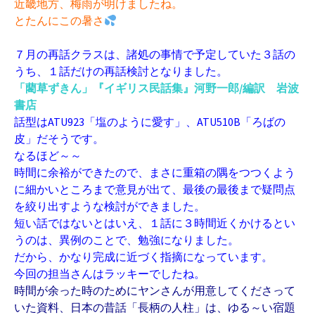
近畿地方、梅雨が明けましたね。
とたんにこの暑さ
７月の再話クラスは、諸処の事情で予定していた３話の
うち、１話だけの再話検討となりました。
「藺草ずきん」『イギリス民話集』河野一郎/編訳 岩波
書店
話型はATU923「塩のように愛す」、ATU510B「ろばの
皮」だそうです。
なるほど～～
時間に余裕ができたので、まさに重箱の隅をつつくよう
に細かいところまで意見が出て、最後の最後まで疑問点
を絞り出すような検討ができました。
短い話ではないとはいえ、１話に３時間近くかけるとい
うのは、異例のことで、勉強になりました。
だから、かなり完成に近づく指摘になっています。
今回の担当さんはラッキーでしたね。
時間が余った時のためにヤンさんが用意してくださって
いた資料、日本の昔話「長柄の人柱」は、ゆる～い宿題