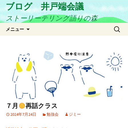
ブログ 井戸端会議
ストーリーテリング語りの森
コ
検
メニュー
ン
索:
テ
ン
ツ
へ
ス
キ
ッ
プ
７月
再話クラス
2024年7月24日
勉強会
ジミー