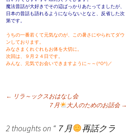
魔法昔話が大好きでその辺ばっかりあたってましたが、
日本の昔話も語れるようにならないとなと、反省した次
第です。
うちの一番若くて元気なのが、この暑さにやられてダウ
ンしております。
みなさまくれぐれもお体を大切に。
次回は、９月２４日です。
みんな、元気でお会いできますように～～(^O^)／
←
リラ～ックスおはなし会
７月
大人のためのお話会
→
投
稿
2 thoughts on “
７月
再話クラ