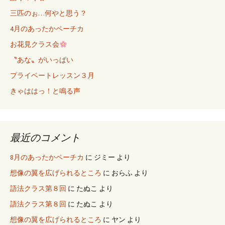
三匹のぉ…何やと思う？
4月のあったかペーチカ
お花見クラス会
〝あな〟がいっぱい
プライベートレッスン３月
きゃははっ！と鳴る声
最近のコメント
8月のあったかペーチカ
に
ジミー
より
想像の翼を広げられるところ
に
おらふ
より
語法クラス第８回
に
たぬこ
より
語法クラス第８回
に
たぬこ
より
想像の翼を広げられるところ
に
ヤン
より