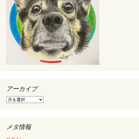
アーカイブ
ア
ー
カ
イ
ブ
メタ情報