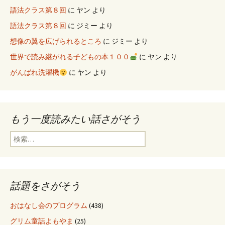
語法クラス第８回
に
ヤン
より
語法クラス第８回
に
ジミー
より
想像の翼を広げられるところ
に
ジミー
より
世界で読み継がれる子どもの本１００
に
ヤン
より
がんばれ洗濯機
に
ヤン
より
もう一度読みたい話さがそう
検
索
:
話題をさがそう
おはなし会のプログラム
(438)
グリム童話よもやま
(25)