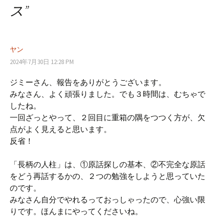
ス
”
ナ
ビ
ヤン
2024年7月30日 12:28 PM
ゲ
ジミーさん、報告をありがとうございます。
みなさん、よく頑張りました。でも３時間は、むちゃで
ー
したね。
一回ざっとやって、２回目に重箱の隅をつつく方が、欠
点がよく見えると思います。
シ
反省！
「長柄の人柱」は、①原話探しの基本、②不完全な原話
ョ
をどう再話するかの、２つの勉強をしようと思っていた
のです。
ン
みなさん自分でやれるっておっしゃったので、心強い限
りです。ほんまにやってくださいね。